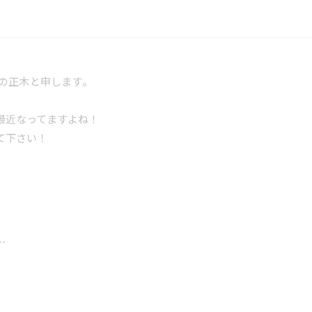
Iの正木と申します。
最近なってますよね！
て下さい！
--