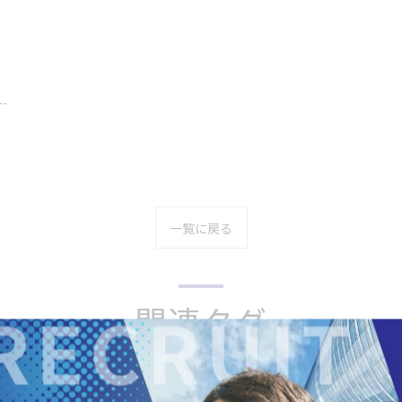
--
一覧に戻る
関連タグ
#全国
#使い方
#理由