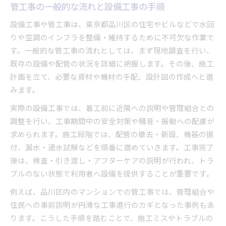
管工事の一般的な流れと設備工事の手順
設備工事や管工事は、東京都品川区の住宅やビルなどで水回
りや空調のインフラを整備・維持するために不可欠な作業で
す。一般的な管工事の流れとしては、まず現地調査を行い、
既存の設備や配管の状況を詳細に把握します。その後、施工
計画を立て、必要な資材や機材の手配、設計図の作成へと進
みます。
実際の設備工事では、着工前に近隣への説明や管理組合との
調整を行い、工事期間中の安全対策や騒音・振動への配慮が
求められます。施工段階では、配管の撤去・新設、機器の据
付、漏水・通水試験などを順番に進めていきます。工事完了
後は、検査・引き渡し・アフターケアの説明が行われ、トラ
ブルのない状態で利用者へ設備を提供することが重要です。
例えば、品川区内のマンションでの管工事では、管理組合や
住民への事前説明が円滑な工事進行のカギとなった事例もあ
ります。こうした手順を踏むことで、施工ミスやトラブルの