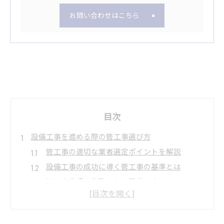
お問い合わせはこちら
目次
設備工事を進める際の管工事選び方
管工事の適切な業者選定ポイントを解説
設備工事の成功に導く管工事の基準とは
管工事依頼で失敗しない設備工事のコツ
水回り設備工事で管工事が果たす役割
東京都指定工事店の管工事選びの重要性