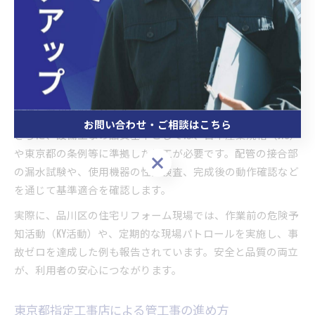
管工事の安全対策と設備工事の品質基準
管工事や設備工事を行う際には、安全対策と品質基準の順守
が不可欠です。東京都品川区の現場では、作業中の転倒・落
下防止や有害物質の飛散防止など、労働安全衛生法に基づく
各種措置が求められます。
お問い合わせ・ご相談はこちら
さらに、設備工事の品質基準としては、日本産業規格（JIS）
や東京都の条例等に準拠した施工が必要です。配管の接合部
お問い合わせ・ご相談はこちら
の漏水試験や、使用機器の性能検査、完成後の動作確認など
を通じて基準適合を確認します。
実際に、品川区の住宅リフォーム現場では、作業前の危険予
知活動（KY活動）や、定期的な現場パトロールを実施し、事
故ゼロを達成した例も報告されています。安全と品質の両立
が、利用者の安心につながります。
東京都指定工事店による管工事の進め方