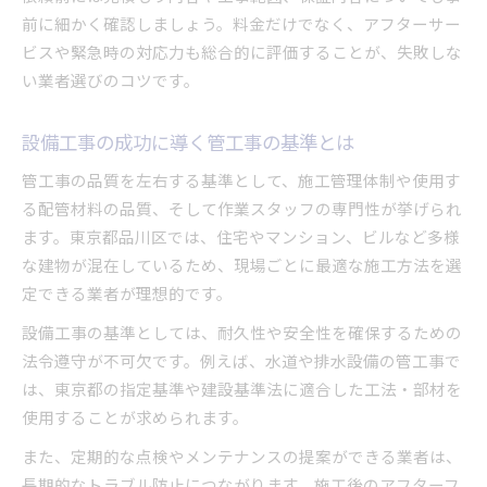
東京都水道局指定工事店の確認方法を解説
前に細かく確認しましょう。料金だけでなく、アフターサー
管工事業者選定で重視すべきポイント
ビスや緊急時の対応力も総合的に評価することが、失敗しな
設備工事で信頼獲得のための管工事対応
い業者選びのコツです。
品川区における設備工事の失敗しない依頼手順
管工事を含む設備工事の依頼手順を解説
設備工事の成功に導く管工事の基準とは
品川区で設備工事依頼時の管工事確認事項
管工事の品質を左右する基準として、施工管理体制や使用す
設備工事com活用で管工事業者を簡単検索
る配管材料の品質、そして作業スタッフの専門性が挙げられ
東京都の指定排水設備工事事業者の選び方
ます。東京都品川区では、住宅やマンション、ビルなど多様
な建物が混在しているため、現場ごとに最適な施工方法を選
管工事見積もり取得で比較すべきポイント
定できる業者が理想的です。
東京都で選ばれる管工事業者の特徴を解説
設備工事の基準としては、耐久性や安全性を確保するための
設備工事で選ばれる管工事業者の共通点
法令遵守が不可欠です。例えば、水道や排水設備の管工事で
管工事業者が持つ東京都指定工事店の強み
は、東京都の指定基準や建設基準法に適合した工法・部材を
設備工事実績で信頼される管工事業者紹介
使用することが求められます。
管工事の技術力が設備工事の品質を左右
また、定期的な点検やメンテナンスの提案ができる業者は、
東京都水道工事指定業者の対応力を比較
長期的なトラブル防止につながります。施工後のアフターフ