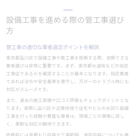
東京都品川区で管工事を依頼する前に知るべき要点
管工事依頼前に知るべき法令や基準
設備工事を進める際の管工事選び
品川区の管工事で押さえたい設備工事情報
方
水道指定業者一覧から管工事店を確認しよう
東京都設備業者が守るべき管工事の注意点
管工事の適切な業者選定ポイントを解説
設備工事の見積もり比較で管工事を安心依頼
管工事の流れと設備工事で押さえたい注意点
東京都品川区で設備工事や管工事を依頼する際、信頼できる
管工事の一般的な流れと設備工事の手順
業者選びは非常に重要です。まず、東京都水道局などの指定
工事店であるかを確認することが基本となります。指定業者
設備工事で重要な管工事の施工管理とは
であれば法令や安全基準を遵守し、万が一のトラブル時にも
管工事の安全対策と設備工事の品質基準
対応がスムーズです。
東京都指定工事店による管工事の進め方
また、過去の施工実績や口コミ評価もチェックポイントとな
管工事と設備工事に必要な申請や手続き
ります。実際に品川区や近隣地域で住宅やビルの水回り設備
信頼できる管工事業者を見極めるコツ
工事を行った経験が豊富な業者は、現場ごとの事情に詳し
管工事の口コミや評判を活用した業者選び
く、柔軟な対応が期待できます。
設備工事の実績豊富な管工事業者の特徴
依頼前には見積もり内容や工事範囲、保証内容についても事