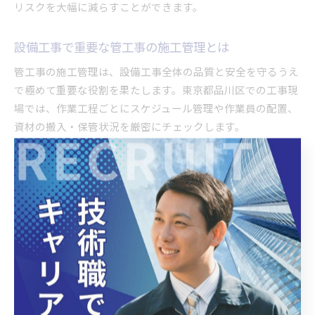
リスクを大幅に減らすことができます。
設備工事で重要な管工事の施工管理とは
管工事の施工管理は、設備工事全体の品質と安全を守るうえ
で極めて重要な役割を果たします。東京都品川区での工事現
場では、作業工程ごとにスケジュール管理や作業員の配置、
資材の搬入・保管状況を厳密にチェックします。
特に、配管の接続ミスや機器の設置不良は漏水や設備トラブ
ルの原因となるため、各工程での中間検査や最終チェックが
必須です。施工管理者は、現場での安全指導や進捗確認、関
係者とのコミュニケーションも担い、スムーズな工事進行に
寄与します。
たとえば、ビルの空調設備更新工事では、旧設備の撤去から
新設機器の運転試験までを一元管理し、トラブルを未然に防
いだ事例も見られます。施工管理を徹底することで、設備工
事の品質向上と安全確保が実現します。