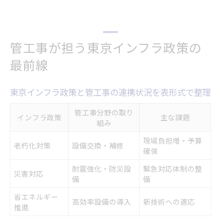
管工事が担う東京インフラ政策の
最前線
東京インフラ政策と管工事の連携状況を表形式で整理
管工事分野の取り
インフラ政策
主な課題
組み
現場負担増・予算
老朽化対策
設備交換・補修
確保
耐震強化・防災設
緊急対応体制の整
災害対応
備
備
省エネルギー
高効率設備の導入
新技術への適応
推進