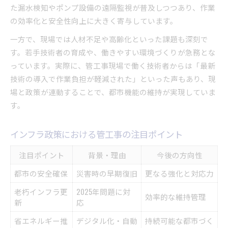
た漏水検知やポンプ設備の遠隔監視が普及しつつあり、作業
の効率化と安全性向上に大きく寄与しています。
一方で、現場では人材不足や高齢化といった課題も深刻で
す。若手技術者の育成や、働きやすい環境づくりが急務とな
っています。実際に、管工事現場で働く技術者からは「最新
技術の導入で作業負担が軽減された」といった声もあり、現
場と政策が連動することで、都市機能の維持が実現していま
す。
インフラ政策における管工事の注目ポイント
注目ポイント
背景・理由
今後の方向性
都市の安全確保
災害時の早期復旧
更なる強化と対応力
老朽インフラ更
2025年問題に対
効率的な維持管理
新
応
省エネルギー推
デジタル化・自動
持続可能な都市づく