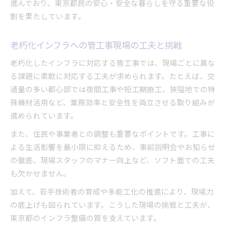
進んでおり、東京都民の安心・安全な暮らしを守る重要な役
割を果たしています。
老朽化インフラへの管工事現場の工夫と挑戦
老朽化したインフラに対応する管工事では、現場ごとに異な
る課題に柔軟に対応する工夫が求められます。たとえば、交
通量の多い都心部では夜間工事や短工期施工、狭隘地での特
殊機材活用など、業務効率と安全性を両立させる取り組みが
進められています。
また、住民や事業者との調整も重要なポイントです。工事に
よる生活影響を最小限に抑えるため、事前説明会やお知らせ
の徹底、現場スタッフのマナー向上など、ソフト面での工夫
も欠かせません。
加えて、若手技術者の育成や多能工化の推進により、現場力
の底上げも図られています。こうした現場の挑戦と工夫が、
東京都のインフラ整備の質を支えています。