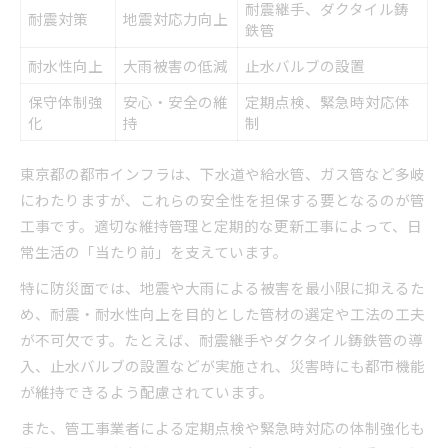
耐震継手、ダクタイル鋳
耐震対策
地震対応力向上
鉄管
耐水性向上
大雨被害の低減
止水バルブの設置
保守体制強
安心・安全の維
定期点検、緊急時対応体
化
持
制
東京都の都市インフラは、下水道や給水管、ガス管など多岐
にわたりますが、これらの安全性を担保する要となるのが管
工事です。適切な維持管理と定期的な更新工事によって、日
常生活の「当たり前」を支えています。
特に防災面では、地震や大雨による被害を最小限に抑えるた
め、耐震・耐水性向上を目的とした管材の選定や工法の工夫
が不可欠です。たとえば、耐震継手やダクタイル鋳鉄管の導
入、止水バルブの設置などが実施され、災害時にも都市機能
が維持できるよう配慮されています。
また、管工事業者による定期点検や緊急時対応の体制強化も