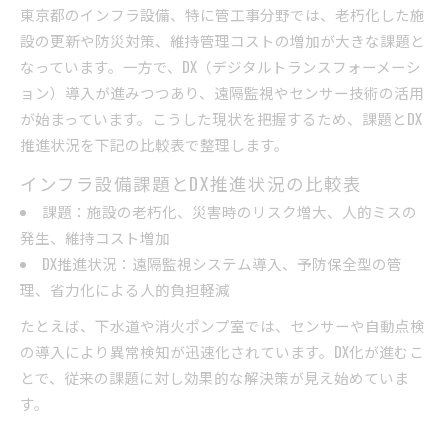
東京都のインフラ設備、特に管工事分野では、老朽化した施
設の更新や防災対策、維持管理コストの増加が大きな課題と
なっています。一方で、DX（デジタルトランスフォーメーシ
ョン）導入が進みつつあり、遠隔監視やセンサー技術の活用
が始まっています。こうした現状を把握するため、課題とDX
推進状況を下記の比較表で整理します。
インフラ設備課題とDX推進状況の比較表
課題：施設の老朽化、災害時のリスク増大、人的ミスの
発生、維持コスト増加
DX推進状況：遠隔監視システム導入、予防保全型の管
理、省力化による人的負担軽減
たとえば、下水道や消火ポンプ室では、センサーや自動点検
の導入により異常検知が迅速化されています。DX化が進むこ
とで、従来の課題に対し効果的な解決策が見え始めていま
す。