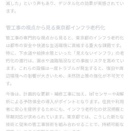
減した」という声もあり、デジタル化の効果が実感されてい
ます。
管工事の視点から見る東京都インフラ老朽化
管工事の専門的な視点から見ると、東京都のインフラ老朽化
は都市の安全や快適な生活環境に直結する重大な課題です。
特に、下水道や給排水管といった「見えないインフラ」の老
朽化の進行は、漏水や道路陥没などの事故リスクを高めてい
ます。これらの設備は一度トラブルが発生すると、復旧や周
辺環境への影響が大きいため、未然防止策の強化が不可欠で
す。
今後は、計画的な更新・補修工事に加え、IoTセンサーやAI解
析による予防保全の導入がポイントとなります。住民や利用
者に安心を提供するためにも、インフラ老朽化の状況把握と
早期対応が求められています。東京都では、こうした新たな
技術と従来の管工事技術を組み合わせることで、持続可能な