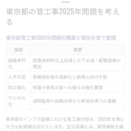
インフラ老朽化に挑む管工事の現場
東京都の管工事2025年問題を考え
現場で進む老朽化対策の管工事手法を比較表で
解説
る
インフラ老朽化に挑む管工事の最前線を探る
東京都の管工事が支える都市インフラの安全性
東京都管工事2025年問題の概要と現状を表で整理
老朽化インフラへの管工事現場の工夫と挑戦
課題
概要
管工事現場で活躍する最新設備の特徴
設備老朽
設置後40年以上経過した下水道・配管設備が
未来を支える東京都インフラ設備の新戦略
化
増加
東京都インフラ設備の新戦略と管工事の役割を
人手不足
熟練技術者の高齢化と新規人材の不足
一覧表で紹介
未来志向の管工事が生み出す都市の変化
防災強化
地震や豪雨災害への備えの強化要請
持続可能な都市づくりに不可欠な管工事
デジタル
遠隔監視や自動点検など新技術導入の進展
化
新戦略で注目されるインフラ設備の進化
東京都が描く次世代インフラのビジョン
東京都のインフラ設備における管工事分野は、2025年を境に
管工事が担う東京インフラ政策の最前線
大きな転換期を迎えています。主な背景には、都市機能を維
東京インフラ政策と管工事の連携状況を表形式