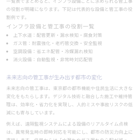
一覧表でまとめると、インフラ設備ごとに求められる管工事
の役割が明確になります。下記は代表的な設備と管工事の役
割例です。
インフラ設備と管工事の役割一覧
上下水道：配管更新・漏水検知・腐食対策
ガス管：耐震強化・老朽管交換・安全監視
空調設備：省エネ配管・冷媒漏れ検知
消火設備：自動監視・非常時対応配管
未来志向の管工事が生み出す都市の変化
未来志向の管工事は、東京都の都市機能や住民生活に大きな
変化をもたらします。デジタル技術と融合した施工や維持管
理は、効率化・省力化を実現し、人的ミスや事故リスクの低
減にも寄与しています。
例えば、遠隔監視システムによる設備のリアルタイム点検
は、異常発生時の即時対応を可能にし、都市の防災力向上に
直結します。住民からは「水漏れやガス漏れの心配が減っ