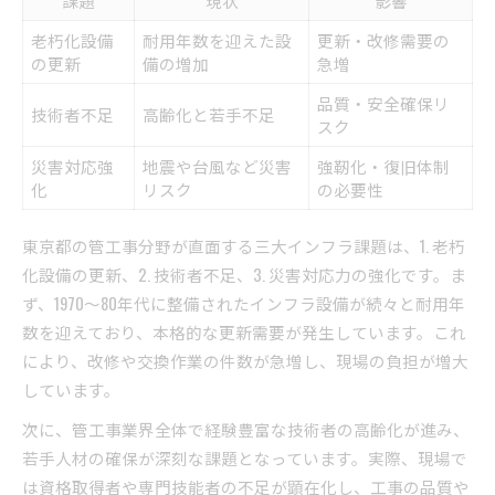
課題
現状
影響
老朽化設備
耐用年数を迎えた設
更新・改修需要の
の更新
備の増加
急増
品質・安全確保リ
技術者不足
高齢化と若手不足
スク
災害対応強
地震や台風など災害
強靭化・復旧体制
化
リスク
の必要性
東京都の管工事分野が直面する三大インフラ課題は、1. 老朽
化設備の更新、2. 技術者不足、3. 災害対応力の強化です。ま
ず、1970～80年代に整備されたインフラ設備が続々と耐用年
数を迎えており、本格的な更新需要が発生しています。これ
により、改修や交換作業の件数が急増し、現場の負担が増大
しています。
次に、管工事業界全体で経験豊富な技術者の高齢化が進み、
若手人材の確保が深刻な課題となっています。実際、現場で
は資格取得者や専門技能者の不足が顕在化し、工事の品質や