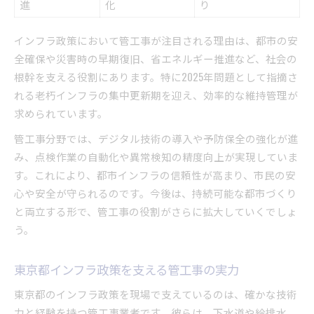
進
化
り
インフラ政策において管工事が注目される理由は、都市の安
全確保や災害時の早期復旧、省エネルギー推進など、社会の
根幹を支える役割にあります。特に2025年問題として指摘さ
れる老朽インフラの集中更新期を迎え、効率的な維持管理が
求められています。
管工事分野では、デジタル技術の導入や予防保全の強化が進
み、点検作業の自動化や異常検知の精度向上が実現していま
す。これにより、都市インフラの信頼性が高まり、市民の安
心や安全が守られるのです。今後は、持続可能な都市づくり
と両立する形で、管工事の役割がさらに拡大していくでしょ
う。
東京都インフラ政策を支える管工事の実力
東京都のインフラ政策を現場で支えているのは、確かな技術
力と経験を持つ管工事業者です。彼らは、下水道や給排水、