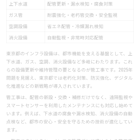
上下水道
配管更新・漏水検知・腐食対策
ガス管
耐震強化・老朽管交換・安全監視
空調設備
省エネ配管・冷媒漏れ検知
消火設備
自動監視・非常時対応配管
東京都のインフラ設備は、都市機能を支える基盤として、上
下水道、ガス、空調、消火設備など多岐にわたります。これ
らの設備更新や維持管理の要となるのが管工事です。2025年
問題を見据え、東京都では老朽化対策、防災強化、デジタル
化推進などの新戦略が導入されています。
管工事は、配管の新設・交換・補修だけでなく、遠隔監視や
スマートセンサーを利用したメンテナンスにも対応し始めて
います。例えば、下水道の腐食や漏水検知、消火設備の自動
点検など、都市の安心・安全を守るための技術が進化してい
ます。