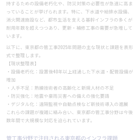
持するための設備老朽化や、防災対策の必要性が急速に高ま
で整理
っていることが挙げられます。特に、下水道や給排水設備、
政策の最前線で活躍する管工事の現状
消火関連施設など、都市生活を支える基幹インフラの多くが
インフラ政策における管工事の注目ポイント
耐用年数を超えつつあり、更新・補修工事の需要が急増して
います。
東京都インフラ政策を支える管工事の実力
政策推進に向けた管工事の取り組み
以下に、東京都の管工事2025年問題の主な現状と課題を表形
今知りたいインフラ設備の課題とDX推進
式で整理します。
【現状整理表】
インフラ設備課題とDX推進状況の比較表
・設備老朽化：設置後40年以上経過した下水道・配管設備が
DXで変わる管工事とインフラ設備の今
増加
管工事分野のDX推進がもたらす効果
・人手不足：熟練技術者の高齢化と新規人材の不足
インフラ設備における課題解決の新潮流
・防災強化：地震や豪雨災害への備えの強化要請
東京都で進むインフラDXの取り組み
・デジタル化：遠隔監視や自動点検など新技術導入の進展
東京都下水道にみる管工事の革新技術
これらの課題が複雑に絡み合い、東京都の管工事分野は今後
数年間で大規模な対応を迫られています。
東京都下水道の管工事技術革新を事例別に表で
解説
管工事分野で注目される東京都のインフラ課題
下水道分野で進化する管工事の新技術