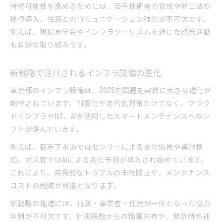
持続可能性を高めるためには、若手技術者の育成や新工法の
積極導入、住民とのコミュニケーション強化が不可欠です。
例えば、現場見学会やインフラツーリズムを通じた啓発活動
も有効な取り組みです。
新戦略で注目されるインフラ設備の進化
東京都のインフラ設備は、2025年問題を契機に大きな進化が
期待されています。耐震化や老朽化対策だけでなく、クラウ
ドインフラやIoT、AIを活用したスマートメンテナンスへのシ
フトが進んでいます。
例えば、都市下水道ではセンサーによる水位監視や異常検
知、ガス管ではAIによる劣化予測が導入され始めています。
これにより、突発的なトラブルの未然防止や、メンテナンス
コストの削減が可能となります。
新戦略の推進には、行政・事業者・住民が一体となった協力
体制が不可欠です。計画段階からの情報共有や、緊急時の連