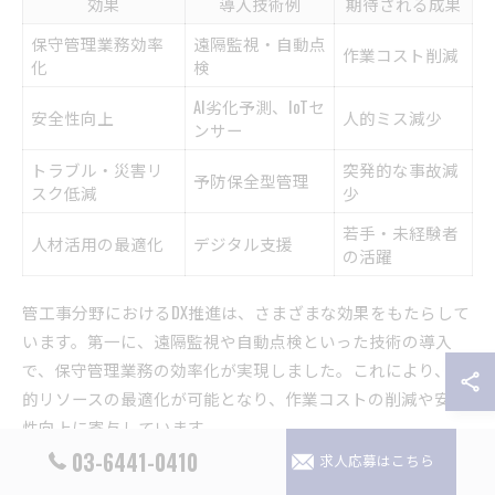
効果
導入技術例
期待される成果
保守管理業務効率
遠隔監視・自動点
作業コスト削減
化
検
AI劣化予測、IoTセ
安全性向上
人的ミス減少
ンサー
トラブル・災害リ
突発的な事故減
予防保全型管理
スク低減
少
若手・未経験者
人材活用の最適化
デジタル支援
の活躍
管工事分野におけるDX推進は、さまざまな効果をもたらして
います。第一に、遠隔監視や自動点検といった技術の導入
で、保守管理業務の効率化が実現しました。これにより、人
的リソースの最適化が可能となり、作業コストの削減や安全
性向上に寄与しています。
03-6441-0410
求人応募はこちら
また、AIやIoTセンサーの活用によって、設備の異常や老朽化