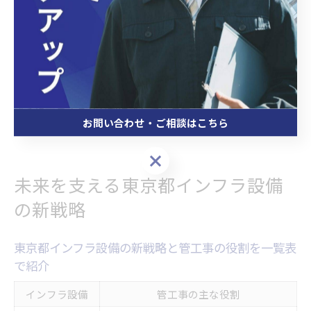
現につながっています。例として、消火ポンプ室の自動点検
装置は人的ミスの削減とダウンタイム最小化に寄与し、現場
の負担軽減にも貢献しています。
東京都のインフラ設備の高度化に合わせて、今後もこうした
最新設備の導入が進むことで、都市の安全性と持続可能性が
さらに高まることが期待されています。
お問い合わせ・ご相談はこちら
お問い合わせ・ご相談はこちら
未来を支える東京都インフラ設備
の新戦略
東京都インフラ設備の新戦略と管工事の役割を一覧表
で紹介
インフラ設備
管工事の主な役割