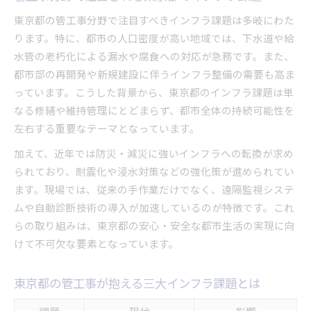
革新技術が支える東京都のインフラ
東京都の管工事分野で注目すべきインフラ課題は多岐にわた
管工事の視点から見る下水道の変化
ります。特に、都市の人口密度が高い地域では、下水道や給
水管の老朽化による漏水や腐食への対応が急務です。また、
注目を集める最新管工事技術の特徴
都市部の再開発や新規建設に伴うインフラ整備の需要も高ま
っています。こうした背景から、東京都のインフラ課題は単
なる修繕や維持管理にとどまらず、都市全体の持続可能性を
左右する重要なテーマとなっています。
加えて、近年では防災・減災に強いインフラへの転換が求め
られており、耐震化や浸水対策などの強化策が進められてい
ます。現場では、従来の手作業だけでなく、遠隔監視システ
ムや自動診断技術の導入が加速しているのが特徴です。これ
らの取り組みは、東京都の安心・安全な都市生活の実現に向
けて不可欠な要素となっています。
東京都の管工事が抱える三大インフラ課題とは