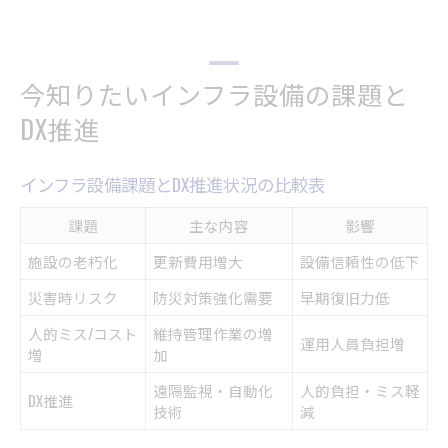
今知りたいインフラ設備の課題と
DX推進
インフラ設備課題とDX推進状況の比較表
課題
主な内容
影響
施設の老朽化
更新費用増大
設備信頼性の低下
災害時リスク
防災対策強化需要
早期復旧力低
人的ミス/コスト
維持管理作業の増
運用人員負担増
増
加
遠隔監視・自動化
人的負担・ミス軽
DX推進
技術
減