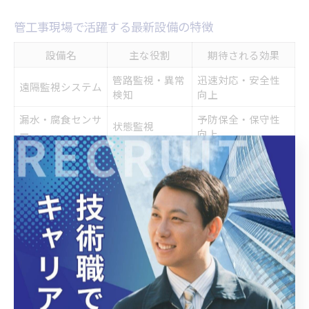
管工事現場で活躍する最新設備の特徴
設備名
主な役割
期待される効果
管路監視・異常
迅速対応・安全性
遠隔監視システム
検知
向上
漏水・腐食センサ
予防保全・保守性
状態監視
ー
向上
移動式ポンプユニ
現場負担軽減・稼
排水・消火対応
ット
働効率
管工事現場では、効率化や安全性向上を目的とした最新設備
の導入が進んでいます。代表的な設備としては、遠隔監視シ
ステム、漏水・腐食検知センサー、移動式ポンプユニットな
どが挙げられます。
これらの設備により、従来は目視や経験に頼っていた異常検
知がリアルタイムで可能となり、迅速な対応や予防保全の実