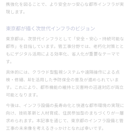
携強化を図ることで、より安全かつ安心な都市インフラが実
現します。
東京都が描く次世代インフラのビジョン
東京都は、次世代インフラとして「安全・安心・持続可能な
都市」を目指しています。管工事分野では、老朽化対策とと
もにデジタル活用による効率化、省人化が重要なテーマで
す。
具体的には、クラウド型監視システムや遠隔操作による点
検・修繕、AIを活用した予防保全の普及が進められていま
す。これにより、都市機能の維持と災害時の迅速対応が両立
可能となります。
今後は、インフラ設備の長寿命化と快適な都市環境の実現に
向け、技術革新と人材育成、住民参加型のまちづくりが一層
求められます。本記事を通じて、東京都のインフラ設備と管
工事の未来像を考えるきっかけとなれば幸いです。