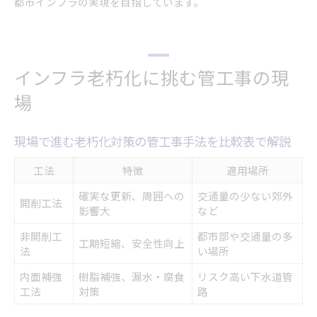
都市インフラの実現を目指しています。
インフラ老朽化に挑む管工事の現
場
現場で進む老朽化対策の管工事手法を比較表で解説
工法
特徴
適用場所
確実な更新、周囲への
交通量の少ない郊外
開削工法
影響大
など
非開削工
都市部や交通量の多
工期短縮、安全性向上
法
い場所
内面補強
樹脂補強、漏水・腐食
リスク高い下水道管
工法
対策
路