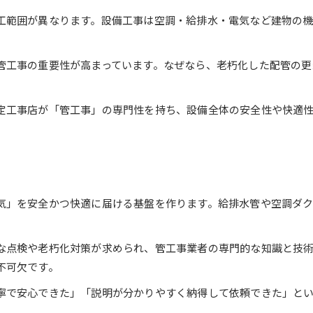
港区で選ばれる設備業者の特徴
工範囲が異なります。設備工事は空調・給排水・電気など建物の
悪質業者を避けるためのポイント
管工事の信頼性を高めるコツ
管工事の重要性が高まっています。なぜなら、老朽化した配管の更
設備工事を成功させるための注意点
設備工事で失敗しないための比較表
定工事店が「管工事」の専門性を持ち、設備全体の安全性や快適
港区で注意したい管工事の落とし穴
見積もり時に確認すべき重要事項
設備工事前後のトラブル防止策
管工事の契約時に知っておくべきこと
管工事なら安心して任せるための見極め方
気」を安全かつ快適に届ける基盤を作ります。給排水管や空調ダ
港区での管工事業者比較ポイント表
信頼度を高める業者選びの秘訣
な点検や老朽化対策が求められ、管工事業者の専門的な知識と技
設備工事の実績を見極める方法
不可欠です。
管工事依頼時のチェックリスト
寧で安心できた」「説明が分かりやすく納得して依頼できた」と
安心して任せるための面談ポイント