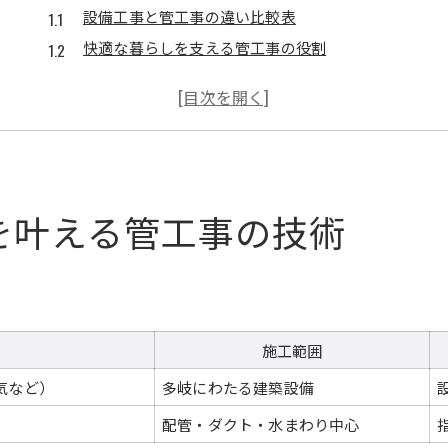
設備工事と管工事の違い比較表
快適な暮らしを支える管工事の役割
東京都港区で注目される技術動向
管工事を通じた生活環境の向上術
設備工事に求められる最新技術とは
東京都港区における管工事依頼の流れとは
港区での管工事依頼ステップ一覧
を叶える管工事の技術
依頼前に確認したい必要書類まとめ
見積もりから施工完了までの流れ解説
東京都指定業者を選ぶ際の注意点
管工事依頼時によくある質問と答え
施工範囲
信頼性重視の管工事選びの基準を解説
気など）
多岐にわたる建築設備
信頼できる管工事業者チェック項目表
東京都指定水道工事店の見極め方
）
配管・ダクト・水まわり中心