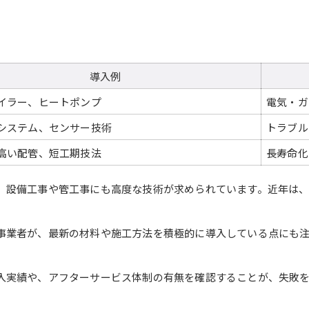
港区で求められる設備工事の特徴を紐解く
港区の設備工事に多い管工事種類一覧
地域特性を活かした設備工事の工夫
導入例
港区で重視される品質基準とは
管工事の最新動向と今後の展望
イラー、ヒートポンプ
電気・ガ
設備工事選びで失敗しない方法
システム、センサー技術
トラブル
高い配管、短工期技法
長寿命化
お問い合わせ・ご相談はこちら
お問い合わせ・ご相談はこちら
、設備工事や管工事にも高度な技術が求められています。近年は、省
事業者が、最新の材料や施工方法を積極的に導入している点にも注
。
入実績や、アフターサービス体制の有無を確認することが、失敗