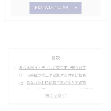
お問い合わせはこちら
目次
急な水回りトラブルに管工事で安心対策
渋谷区の管工事緊急対応事例比較表
急な水漏れ時に管工事が果たす役割
管工事依頼なら知っておきたい事前準備
トイレ詰まりを管工事で即対応する方法
管工事が安心をもたらす理由を徹底解説