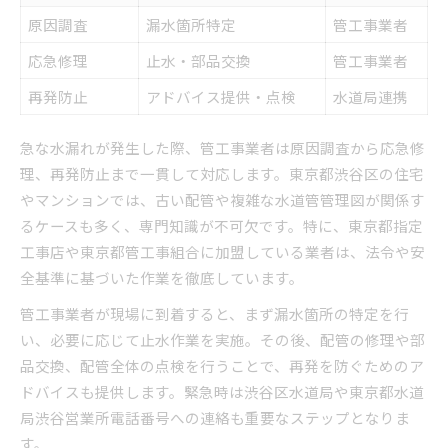
原因調査
漏水箇所特定
管工事業者
応急修理
止水・部品交換
管工事業者
再発防止
アドバイス提供・点検
水道局連携
急な水漏れが発生した際、管工事業者は原因調査から応急修
理、再発防止まで一貫して対応します。東京都渋谷区の住宅
やマンションでは、古い配管や複雑な水道管管理図が関係す
るケースも多く、専門知識が不可欠です。特に、東京都指定
工事店や東京都管工事組合に加盟している業者は、法令や安
全基準に基づいた作業を徹底しています。
管工事業者が現場に到着すると、まず漏水箇所の特定を行
い、必要に応じて止水作業を実施。その後、配管の修理や部
品交換、配管全体の点検を行うことで、再発を防ぐためのア
ドバイスも提供します。緊急時は渋谷区水道局や東京都水道
局渋谷営業所電話番号への連絡も重要なステップとなりま
す。