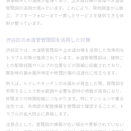
事事務所との連携が密接であり、上水道台帳の管理や水道管
管理図の活用が進んでいます。これにより、現地調査から施
工、アフターフォローまで一貫したサービスを提供できる体
制が整っています。
渋谷区の水道管管理図を活用した対策
渋谷区では、水道管管理図や上水道台帳を活用した効率的な
トラブル対策が推奨されています。水道管管理図は、建物ご
との配管経路やバルブの位置などが詳細に記載されており、
緊急時の漏水箇所特定や修理計画の迅速化に役立ちます。
例えば、トイレやキッチンの水漏れが発生した際、管理図を
参照することで断水範囲や必要な部材の把握が容易になり、
修理までの時間短縮につながります。特にマンションや集合
住宅では、共用部の配管情報を管理図で確認することが、ト
ラブルの拡大防止に直結します。
注意点として、管理図の情報が古い場合や更新されていない