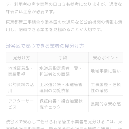
す。利用者の声や実際の口コミも参考になりますが、過度な
評価には注意が必要です。
東京都管工事組合や渋谷区の水道局など公的機関の情報も活
用し、信頼できる業者を見極めることが大切です。
渋谷区で安心できる業者の見分け方
見分け方
手段
安心ポイント
地域密着型・
水道局指定業者一覧・
地域事情に強い
実績重視
担当者との面談
公的資料の活
上水道台帳・水道管管
工事履歴・信頼
用
理図の閲覧依頼
性の確認
アフターサー
保証内容・組合加盟状
長期的な安心感
ビス
況チェック
渋谷区で安心して任せられる管工事業者を見分けるには、東
京都水道局指定業者一覧や渋谷区水道局の情報を活用し、地