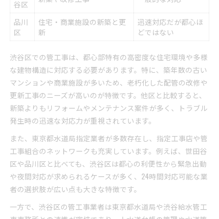
谷区
品川
住宅・商業施設の新築と更
迅速対応だが都心ほ
区
新
どではない
渋谷区での管工事は、都心部特有の高密度な住宅環境や多様
な建物構造に対応する必要があります。特に、築年数の古い
マンションや商業施設が多いため、老朽化した配管の改修や
更新工事のニーズが高いのが特徴です。他区と比較すると、
新築よりもリフォームやメンテナンス案件が多く、トラブル
発生時の迅速な対応力が重視されています。
また、東京都水道局指定業者が多数存在し、指定工事店や管
工事組合のネットワークも充実しています。例えば、世田谷
区や品川区と比べても、渋谷区は都心の利便性から緊急出動
や夜間対応が求められるケースが多く、24時間対応可能な業
者の選択肢が広い点も大きな特徴です。
一方で、渋谷区の管工事業者は東京都水道局や渋谷給水管工