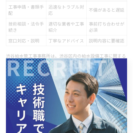
工事申請・書類手
迅速なトラブル対
不備があると遅延
配
応
技術相談・法令手
適切な業者や工事
事前打ち合わせが
続き
紹介
必須
窓口対応・説明
丁寧なアドバイス
説明内容に要確認
渋谷給水管工事事務所は、渋谷区内の給水設備工事に関する
申請や問い合わせの窓口として機能しています。水道局指定
業者であれば、事務所を通じて工事申請や必要書類の手配が
円滑に進むため、トラブル時の迅速な対応が可能です。
また、給水管の新設・改修・撤去など、各種工事に関する技
術相談や法令に基づく手続きもサポートしてくれます。特に
初めて管工事を依頼する場合は、事前に事務所へ相談するこ
とで、適切な業者紹介や工事の流れ、注意点を教えてもらえ
るメリットがあります。
注意すべき点は、申請手続きや確認資料が不備の場合、工事