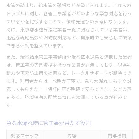
東京都指定工事店のメリットと特徴
水管の詰まり、給水管の破損などが挙げられます。これらの
管工事の保証内容と選び方のコツ
トラブルに対し、各管工事業者がどのような緊急対応を行っ
信頼できる管工事とそうでない業者の違い
ているかを比較することで、依頼先選びの参考になります。
特に、東京都水道局指定業者一覧に掲載されている業者は、
東京都水道局指定の管工事が選ばれる理由
迅速な現地出張や24時間対応など、緊急時でも安心して依頼
東京都水道局指定業者の特徴比較表
できる体制を整えています。
指定業者ならではの安心ポイント解説
また、渋谷給水管工事事務所や渋谷区水道局と連携した業者
管工事の安全性が高まる理由を探る
は、管工事の専門資格を持つ作業員が在籍しており、現場判
指定業者選びのメリットと注意点
断力や再発防止策の提案など、トータルサポートが期待でき
東京都管工事組合の役割と信頼性
ます。利用者からは「説明が丁寧で、急な水漏れにもすぐ対
水漏れなどの困りごとを素早く解決する方法
応してもらえた」「保証内容が明確で安心できた」などの声
水漏れトラブル解決の流れ早見表
も多く、地域特有の配管事情にも精通している点が強みで
管工事で素早く対処するための準備
す。
渋谷区で水トラブル発生時の初動対応
急な水漏れ時に管工事が果たす役割
管工事依頼の手順とポイントを解説
トラブルを未然に防ぐ管工事のコツ
対応ステップ
内容
関与機関