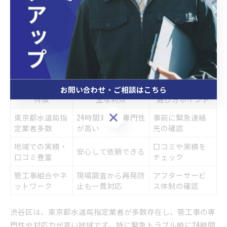
開始が遅れることがあるため、業者と十分に打ち合わせを行
い、必要書類を事前に揃えておくことが重要です。経験者か
らは「事務所の説明が丁寧で安心できた」「不明点をすぐ解
決できた」といった声も多く寄せられています。
管工事に強い渋谷区の事情とは何か
お問い合わせ・ご相談はこちら
特徴
主な利点
選び方ポイント
お問い合わせ・ご相談はこちら
東京都水道局指
24時間対応・専門性
事前に緊急連絡
定業者多数
が高い
先の確認
地域での実績・
口コミや実績を
安心して依頼できる
口コミ豊富
チェック
管工事組合やネ
現場調査から再発防
アフターサービ
ットワーク
止も一貫対応
ス体制の確認
渋谷区は、東京都水道局指定業者が多数存在し、管工事の専
門性や対応力が高い地域です。特に緊急トラブル時に24時間