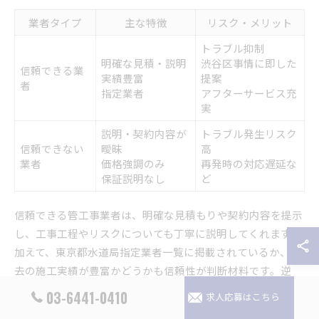
業者タイプ
主な特徴
リスク・メリット
トラブル抑制
明確な見積・説明
渋谷区事情に即した
信頼できる業
実績豊富
提案
者
指定業者
アフターサービス充
実
説明・契約内容が
トラブル発生リスク
信頼できない
曖昧
高
業者
価格強調のみ
再発時の対応遅延な
保証説明なし
ど
信頼できる管工事業者は、明確な見積もりや契約内容を提示
し、工事工程やリスクについても丁寧に説明してくれます。
加えて、東京都水道局指定業者一覧に掲載されているか、過
去の施工実績が豊富かどうかも信頼性が判断材料です。逆
に、説明が不十分で契約内容が曖昧な業者は注意が必要で
03-6441-0410
求人応募はこちら
す。