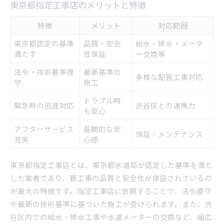
東京都指定工事店のメリットと特徴
特徴
メリット
対応範囲
東京都認定の基準
品質・安全
給水・排水・メータ
満たす
性保証
ー交換等
法令・技術基準遵
最新基準の
多様な配管工事対応
守
施工
トラブル時
緊急時の迅速対応
渋谷区との連携力
も安心
アフターサービス
長期的な安
保証・メンテナンス
充実
心感
東京都指定工事店とは、東京都水道局が認定した基準を満た
した業者であり、管工事の品質と安全性が保証されているの
が最大の特徴です。指定工事店に依頼することで、法令遵守
や最新の技術基準に基づいた施工が受けられます。また、渋
谷区内での給水・排水工事や水道メーターの交換など、幅広