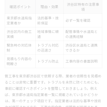
渋谷区特有の注意事
確認ポイント
理由・効果
項
東京都水道局指
法的基準・技
必ず一覧を確認
定業者か
術保証
渋谷区内の施工
地域事情に精
配管事情や水道局と
実績
通
の連携経験
緊急時の対応体
トラブル対応
渋谷区水道局と連携
制
の迅速さ
できるか
見積もり内容の
トラブル防止
工事内容の書面説明
明瞭さ
管工事を東京都渋谷区で依頼する際、業者の信頼性を見極め
ることは非常に重要です。トラブルを未然に防ぐためにも、
事前に確認すべきポイントを整理しておきましょう。例え
ば、東京都水道局指定業者一覧に掲載されているかどうか
は、第一のチェック項目です。指定業者は法的な基準や技術
力が保証されており、工事の安全性・信頼性が担保されま