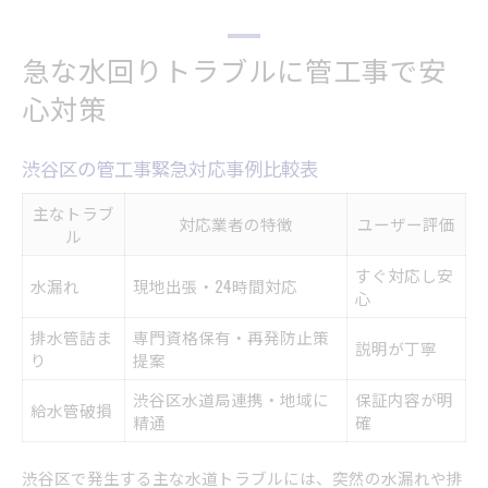
渋谷区ならではの管工事事情を徹底解説
渋谷区管工事の特徴と他区比較一覧
急な水回りトラブルに管工事で安
渋谷区の水道管管理図を活用した対策
心対策
地域特有の管工事課題と解決策を知る
渋谷給水管工事事務所の活用ポイント
渋谷区の管工事緊急対応事例比較表
管工事に強い渋谷区の事情とは何か
管工事業者選びで失敗しないための秘訣
主なトラブ
対応業者の特徴
ユーザー評価
東京都水道局指定業者一覧の活用法
ル
管工事業者選定時の注意点まとめ
すぐ対応し安
水漏れ
現地出張・24時間対応
心
信頼できる管工事業者の条件を解説
業者選びで後悔しないためのポイント
排水管詰ま
専門資格保有・再発防止策
説明が丁寧
り
提案
渋谷区で安心できる業者の見分け方
信頼できる管工事の見極めポイントは何か
渋谷区水道局連携・地域に
保証内容が明
給水管破損
精通
確
管工事業者の信頼性チェックリスト
口コミや実績から見る管工事の選択基準
渋谷区で発生する主な水道トラブルには、突然の水漏れや排