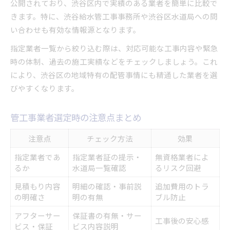
公開されており、渋谷区内で実績のある業者を簡単に比較で
きます。特に、渋谷給水管工事事務所や渋谷区水道局への問
い合わせも有効な情報源となります。
指定業者一覧から絞り込む際は、対応可能な工事内容や緊急
時の体制、過去の施工実績などをチェックしましょう。これ
により、渋谷区の地域特有の配管事情にも精通した業者を選
びやすくなります。
管工事業者選定時の注意点まとめ
注意点
チェック方法
効果
指定業者であ
指定業者証の提示・
無資格業者によ
るか
水道局一覧確認
るリスク回避
見積もり内容
明細の確認・事前説
追加費用のトラ
の明確さ
明の有無
ブル防止
アフターサー
保証書の有無・サー
工事後の安心感
ビス・保証
ビス内容説明