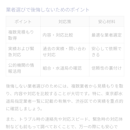
業者選びで後悔しないためのポイント
ポイント
対応策
安心材料
複数見積もり
内容・対応比較
最適な業者選定
取得
実績および緊
過去の実績・問い合わ
安心して依頼で
急対応
せ対応
きる
公的機関の情
組合・水道局の確認
信頼性の裏付け
報活用
後悔しない業者選びのためには、複数業者から見積もりを取
り、内容や対応を比較することが大切です。特に、東京都水
道局指定業者一覧に記載の有無や、渋谷区での実績を重点的
に確認しましょう。
また、トラブル時の連絡先や対応スピード、緊急時の対応体
制なども前もって調べておくことで、万一の際にも安心で