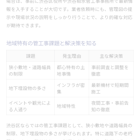
場合は、事前に渋谷区役所や渋谷給水管工事事務所で最新情
報を入手することが大切です。業者依頼時にも、管理図の提
示や現場状況の説明をしっかり行うことで、より的確な対応
が期待できます。
地域特有の管工事課題と解決策を知る
課題
発生理由
主な解決策
狭小敷地・道路幅員
都心特有の土
事前調査と調整を
の制限
地事情
徹底
インフラが密
最新機材で短期間
地下埋設物の多さ
集
施工
イベントや観光によ
夜間工事・事前告
地域特性
る人通り
知の徹底
渋谷区ならではの管工事課題として、狭小敷地や道路幅員の
制限、地下埋設物の多さが挙げられます。特に道路下の老朽