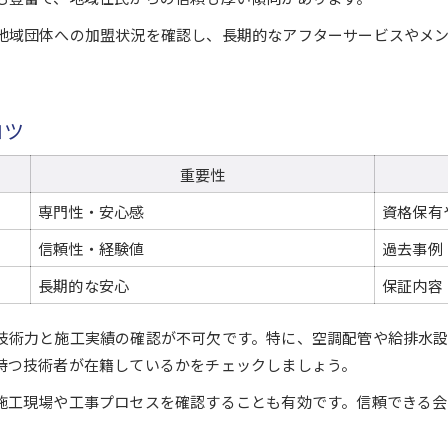
管工事の実績を重視した選び方
地域団体への加盟状況を確認し、長期的なアフターサービスやメ
丁寧な施工で評価される管工事の実際
管工事の施工事例を比較できる表
丁寧な管工事がもたらす安心感
コツ
施工現場で高評価を得る管工事の特徴
管工事の品質を見極めるための方法
重要性
空調・給排水設備工事の施工評価ポイント
専門性・安心感
資格保有
信頼性・経験値
過去事例
お問い合わせ・ご相談はこちら
お問い合わせ・ご相談はこちら
長期的な安心
保証内容
技術力と施工実績の確認が不可欠です。特に、空調配管や給排水
持つ技術者が在籍しているかをチェックしましょう。
施工現場や工事プロセスを確認することも有効です。信頼できる