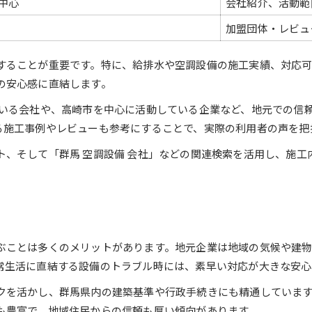
中心
会社紹介、活動範
給排水設備工事を依頼する際の注意点
加盟団体・レビュ
アフターサービスが手厚い管工事会社を選ぶ
群馬県で信頼される設備工事の条件
することが重要です。特に、給排水や空調設備の施工実績、対応可
の安心感に直結します。
現場対応力が光る管工事会社を見極める
現場対応力で選ぶ管工事会社比較表
ている会社や、高崎市を中心に活動している企業など、地元での信
る施工事例やレビューも参考にすることで、実際の利用者の声を把
緊急時に強い管工事会社の特徴
管工事現場の迅速対応が安心につながる理由
ト、そして「群馬 空調設備 会社」などの関連検索を活用し、施工
設備工事会社の現場力を見極めるコツ
管工事会社の対応力を評価するポイント
群馬県における管工事会社の選定ポイント
群馬県管工事会社の選定基準まとめ表
ぶことは多くのメリットがあります。地元企業は地域の気候や建
管工事会社を比較する際の視点とは
常生活に直結する設備のトラブル時には、素早い対応が大きな安心
地域密着型管工事会社のメリット
クを活かし、群馬県内の建築基準や行政手続きにも精通していま
設備工事会社の選定で失敗しない方法
も豊富で、地域住民からの信頼も厚い傾向があります。