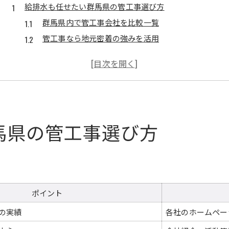
給排水も任せたい群馬県の管工事選び方
群馬県内で管工事会社を比較一覧
管工事なら地元密着の強みを活用
空調設備と管工事の信頼性を重視するコツ
管工事を依頼する際の見積もり確認ポイント
安心できる管工事会社の選び方とは
管工事に強い設備工事会社の特徴とは
管工事専門会社の対応力比較表
馬県の管工事選び方
空調設備工事と管工事の違いを知る
現場で評価される管工事の技術とは
設備工事会社が持つ管工事の強み分析
管工事の実績をチェックしたいポイント
ポイント
設備工事を安心して依頼する秘訣
の実績
各社のホームペー
設備工事会社選びの比較ポイント表
管工事の見積もりで確認すべき事項