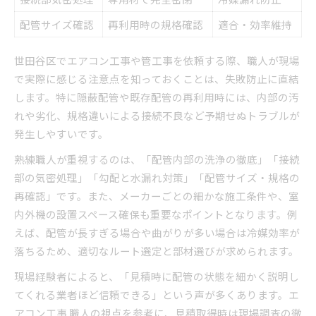
配管サイズ確認
再利用時の規格確認
適合・効率維持
世田谷区でエアコン工事や管工事を依頼する際、職人が現場
で実際に感じる注意点を知っておくことは、失敗防止に直結
します。特に隠蔽配管や既存配管の再利用時には、内部の汚
れや劣化、規格違いによる接続不良など予期せぬトラブルが
発生しやすいです。
熟練職人が重視するのは、「配管内部の洗浄の徹底」「接続
部の気密処理」「勾配と水漏れ対策」「配管サイズ・規格の
再確認」です。また、メーカーごとの細かな施工条件や、室
内外機の設置スペース確保も重要なポイントとなります。例
えば、配管が長すぎる場合や曲がりが多い場合は冷媒効率が
落ちるため、適切なルート選定と部材選びが求められます。
現場経験者によると、「見積時に配管の状態を細かく説明し
てくれる業者ほど信頼できる」という声が多くあります。エ
アコン工事 職人の視点を参考に、見積取得時は現場調査の徹