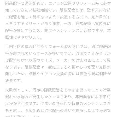
隠蔽配管と通常配管は、エアコン設置やリフォーム時に必ず
知っておきたい基礎知識です。隠蔽配管とは、壁や天井内部
に配管を通して見えないように設置する方式で、見た目がす
っきりするメリットがあります。一方、通常配管は室内外に
配管が露出するため、施工やメンテナンスが容易ですが、意
匠性はやや劣ります。
世田谷区の集合住宅やリフォーム済み物件では、既に隠蔽配
管が施されているケースが多いですが、流用できるかどうか
は配管の劣化状況やサイズ、メーカーの対応可否によって異
なります。隠蔽配管は一度施工すると後からの修理や交換が
難しいため、点検やエアコン交換の際には慎重な現場判断が
必要です。
失敗例として、既存の隠蔽配管をそのまま使ったことで冷媒
漏れや水漏れが発生したケースもあり、専門業者による事前
点検が不可欠です。住まいの快適性や将来のメンテナンス性
も考慮し、隠蔽配管と通常配管の違いを理解した上で最適な
方法を選びましょう。