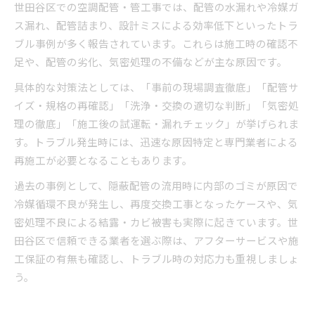
世田谷区での空調配管・管工事では、配管の水漏れや冷媒ガ
ス漏れ、配管詰まり、設計ミスによる効率低下といったトラ
ブル事例が多く報告されています。これらは施工時の確認不
足や、配管の劣化、気密処理の不備などが主な原因です。
具体的な対策法としては、「事前の現場調査徹底」「配管サ
イズ・規格の再確認」「洗浄・交換の適切な判断」「気密処
理の徹底」「施工後の試運転・漏れチェック」が挙げられま
す。トラブル発生時には、迅速な原因特定と専門業者による
再施工が必要となることもあります。
過去の事例として、隠蔽配管の流用時に内部のゴミが原因で
冷媒循環不良が発生し、再度交換工事となったケースや、気
密処理不良による結露・カビ被害も実際に起きています。世
田谷区で信頼できる業者を選ぶ際は、アフターサービスや施
工保証の有無も確認し、トラブル時の対応力も重視しましょ
う。