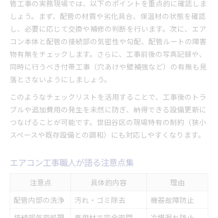
管工事の実務現場では、以下のポイントを重点的に確認しま
しょう。まず、配管の材質や劣化具合、保温材の状態を確認
し、必要に応じて交換や補修の判断を行います。次に、エア
コン本体と配管の接続部の気密性や勾配、配管ルートの障害
物有無をチェックします。さらに、工事前後の写真記録や、
同時に行うべき付帯工事（穴あけや壁補強など）の有無も見
落とさないようにしましょう。
このようなチェックリストを活用することで、工事後のトラ
ブルや追加費用の発生を未然に防ぎ、納得できる設備更新に
つなげることが可能です。世田谷区の現場特有の制約（狭小
スペースや既存設備との調和）にも対応しやすくなります。
エアコン工事職人が語る注意点集
注意点
具体的内容
理由
配管内部の洗浄
汚れ・ゴミ除去
機器故障防止
接続部気密処理
専用材で完全密閉
冷媒漏れ防止