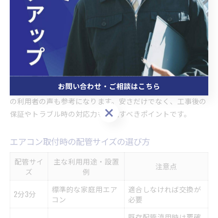
管工事選定のチェックポイント
現場調査と配管ルートの確認
配管素材とサイズの適合性
業者の施工実績やアフターサービス
見積内容の明確さと追加費用の有無
また、管工事業者選びでは、東京都の建設業許可や資格保有
お問い合わせ・ご相談はこちら
状況、過去の施工事例を必ず確認しましょう。口コミや実際
の利用者の声も参考になります。安さだけでなく、工事後の
お問い合わせ・ご相談はこちら
保証やトラブル時の対応力も重視すべきポイントです。
エアコン取付時の配管サイズの選び方
配管サイ
主な利用用途・設置
注意点
ズ
例
標準的な家庭用エア
適合しなければ交換が
2分3分
コン
必要
既存配管流用時は要確