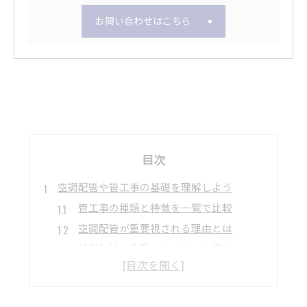
お問い合わせはこちら
目次
空調配管や管工事の基礎を理解しよう
管工事の種類と特徴を一覧で比較
空調配管が重要視される理由とは
基礎知識で失敗しない管工事選び
エアコン工事に必要な配管の基準
管工事現場で役立つ豆知識集