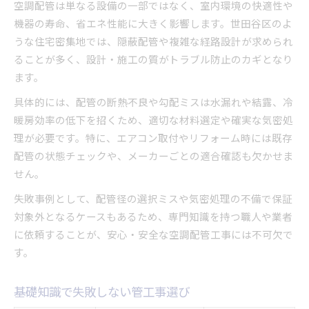
空調配管は単なる設備の一部ではなく、室内環境の快適性や
機器の寿命、省エネ性能に大きく影響します。世田谷区のよ
うな住宅密集地では、隠蔽配管や複雑な経路設計が求められ
ることが多く、設計・施工の質がトラブル防止のカギとなり
ます。
具体的には、配管の断熱不良や勾配ミスは水漏れや結露、冷
暖房効率の低下を招くため、適切な材料選定や確実な気密処
理が必要です。特に、エアコン取付やリフォーム時には既存
配管の状態チェックや、メーカーごとの適合確認も欠かせま
せん。
失敗事例として、配管径の選択ミスや気密処理の不備で保証
対象外となるケースもあるため、専門知識を持つ職人や業者
に依頼することが、安心・安全な空調配管工事には不可欠で
す。
基礎知識で失敗しない管工事選び