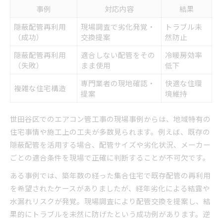
事例
対応内容
結果
隠蔽配管再利用
現場調査で劣化発覚・
トラブル未
（成功）
交換提案
然防止
隠蔽配管再利用
適合しない配管をその
冷暖房効率
（失敗）
まま使用
低下
専門業者の現地確認・
快適な住環
複雑な住宅構造
提案
境維持
世田谷区でのエアコン管工事の現場事例からは、地域特有の
住宅事情や施工上の工夫が多数見られます。例えば、既存の
隠蔽配管を活用する場合、配管サイズや劣化状況、メーカー
ごとの適合条件を現場で正確に判断することが不可欠です。
ある事例では、築年数の経った集合住宅で既存配管の再利用
を希望されたケースがありましたが、経年劣化による結露や
水漏れリスクが発覚。現場調査により配管交換を提案し、結
果的にトラブルを未然に防げたという成功例があります。逆