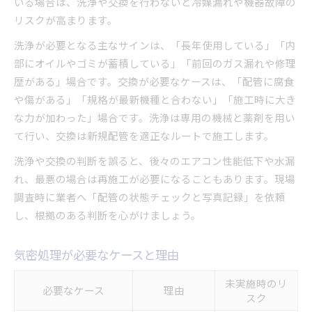
いる場合は、洗浄や交換を行わないと冷媒漏れや機器故障の
リスクが高まります。
洗浄が必要となる主なサインは、「長年使用している」「内
部にオイルやゴミが蓄積している」「前回のガス漏れや修理
歴がある」場合です。交換が必要なケースは、「配管に腐食
や傷がある」「規格が最新機種と合わない」「施工時に大き
な力が加わった」場合です。洗浄は専用の機械と薬剤を用い
て行い、交換は新規配管を適正なルートで施工します。
洗浄や交換の判断を誤ると、後々のエアコン性能低下や水漏
れ、最悪の場合は再施工が必要になることもあります。現場
調査時に業者へ「配管の状態チェックと写真記録」を依頼
し、根拠のある判断を心がけましょう。
気密処理が必要なケースと理由
未実施時のリ
必要なケース
理由
スク