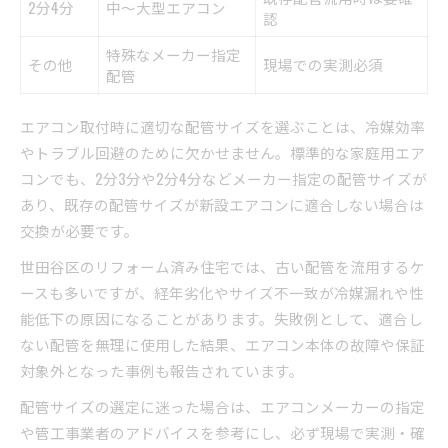
2分4分
中～大型エアコン
認
特殊なメーカー指定
その他
現場での実測必須
配管
エアコン取付時に適切な配管サイズを選ぶことは、冷媒効率
やトラブル回避のために欠かせません。標準的な家庭用エア
コンでも、2分3分や2分4分などメーカー指定の配管サイズが
あり、既存の配管サイズが新設エアコンに適合しない場合は
交換が必要です。
世田谷区のリフォーム済み住宅では、古い配管を流用するケ
ースも多いですが、経年劣化やサイズ不一致が冷媒漏れや性
能低下の原因になることがあります。失敗例として、適合し
ない配管を無理に使用した結果、エアコン本体の故障や保証
対象外となった事例も報告されています。
配管サイズの選定に迷った場合は、エアコンメーカーの指定
や管工事業者のアドバイスを参考にし、必ず現場で実測・確