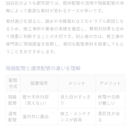
田谷区のような都市部では、既存配管の流用や隠蔽配管の有
無によって最適な素材が変わるケースが多いです。
素材選びを誤ると、漏水や冷媒漏れなどのトラブル原因とな
るため、施工事例や業者の実績を確認し、費用対効果も含め
て慎重に判断することが大切です。初心者の方は、管工事の
専門家に現場調査を依頼し、適切な配管素材を提案してもら
うことをおすすめします。
隠蔽配管と通常配管の違いを理解
配管
設置場所
メリット
デメリット
方式
隠蔽
壁や天井内部
見た目がすっき
修理や交換
配管
（見えない）
り
が難しい
通常
施工・メンテナ
意匠性が劣
室内外に露出
配管
ンスが容易
る