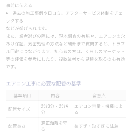
事前に伝える
過去の施工事例や口コミ、アフターサービス体制をチェ
ックする
などが挙げられます。
また、業者選びの際には、現地調査の有無や、エアコンの穴
あけ保証、気密処理の方法など細部まで質問すると、トラブ
ル回避につながります。初心者の方は、くらしのマーケット
等の評価を参考にしたり、複数業者から見積を取るのも有効
です。
エアコン工事に必要な配管の基準
基準項目
内容
留意点
2分3分・2分4
エアコン容量・機種によ
配管サイズ
分
る
適正距離を守
配管長さ
長すぎ・短すぎに注意
る