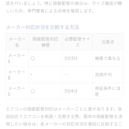
認を行いましょう。特に隠蔽配管の場合は、サイズ確認が難
しいため、専門業者による点検を推奨します。
メーカー対応状況を比較する方法
メーカー
隠蔽配管対応
必要配管サイ
注意点
名
機種
ズ
メーカー
〇
2分3分
機種で異なる
A
メーカー
×
─
流用不可
B
メーカー
保証条件に注
〇
2分4分
C
意
エアコンの隠蔽配管対応はメーカーごとに差があります。世
田谷区でエアコンを新設・交換する際、既存の隠蔽配管を流
用したい場合は、各メーカーの対応状況を事前に比較するこ