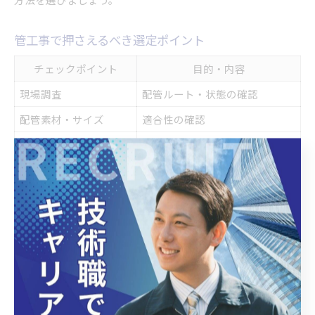
管工事で押さえるべき選定ポイント
チェックポイント
目的・内容
現場調査
配管ルート・状態の確認
配管素材・サイズ
適合性の確認
施工実績
業者の信頼性判断
見積内容
明確さ・追加費用有無
管工事を世田谷区で依頼する際、失敗しないためには複数の
ポイントを押さえておく必要があります。まず、現場調査を
丁寧に行い、配管経路や既存配管の状態、建物の構造条件を
正確に把握することが重要です。特にリフォーム物件では、
隠蔽配管の有無や使用可能かどうかの判断が難しく、専門家
の診断が欠かせません。