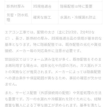
断熱材厚み
JIS規格適合
隠蔽配管は特に重要
気密・防水処
確実な施工
水漏れ・冷媒漏れ防止
理
エアコン工事では、配管の太さ（主に2分3分、2分4分な
ど）、長さ、断熱材の厚み、JIS規格適合品の使用が基本的な
基準となります。特に隠蔽配管では、既存配管の劣化や異径
接続、メーカー毎の対応条件に注意が必要です。
世田谷区ではリフォーム済み住宅が多く、既存配管をそのま
ま再利用する場合は、経年劣化や内部の汚れ、ガス漏れテス
トの実施などが推奨されます。メーカーによっては隠蔽配管
への適合条件や保証範囲が異なるため、事前の確認が欠かせ
ません。
また、サービス配管（外部接続用の配管）や気密処理の方法
も重要です。万一の水漏れや冷媒漏れを防ぐためにも、経験
豊富な職人による丁寧な施工が求められます。基準を満たし