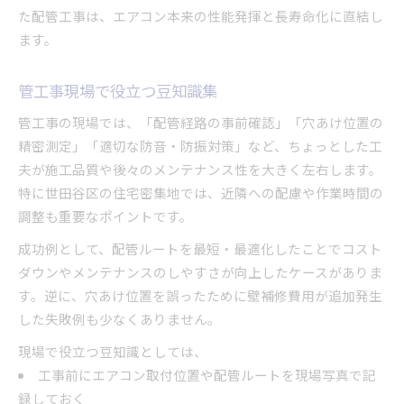
た配管工事は、エアコン本来の性能発揮と長寿命化に直結し
ます。
管工事現場で役立つ豆知識集
管工事の現場では、「配管経路の事前確認」「穴あけ位置の
精密測定」「適切な防音・防振対策」など、ちょっとした工
夫が施工品質や後々のメンテナンス性を大きく左右します。
特に世田谷区の住宅密集地では、近隣への配慮や作業時間の
調整も重要なポイントです。
成功例として、配管ルートを最短・最適化したことでコスト
ダウンやメンテナンスのしやすさが向上したケースがありま
す。逆に、穴あけ位置を誤ったために壁補修費用が追加発生
した失敗例も少なくありません。
現場で役立つ豆知識としては、
工事前にエアコン取付位置や配管ルートを現場写真で記
録しておく