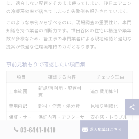
に、適合しない配管をそのまま使ってしまい、後日エアコン
の冷暖房効率が落ちてしまった失敗例も報告されています。
このような事例から学べるのは、現場調査の重要性と、専門
知識を持つ業者の判断力です。世田谷区の住宅は構造や築年
数が多様なため、管工事の専門業者による現地確認と適切な
提案が快適な住環境維持のカギとなります。
事前見積もりで確認したい項目集
項目
確認する内容
チェック理由
新規/再利用・配管材
工事範囲
追加費用抑制
質
費用内訳
部材・作業・処分費
見積り明確化
保証・サー
保証内容・アフターサ
安心感・トラブル
ビス
ービス
時対応
03-6441-0410
求人応募はこちら