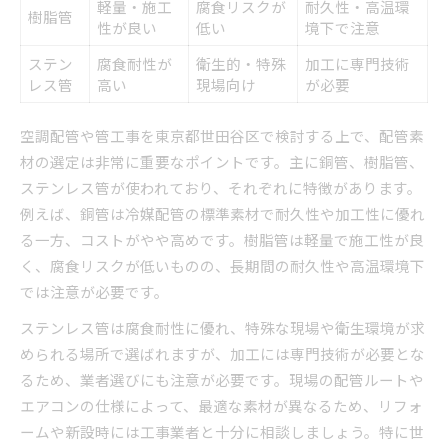
軽量・施工
腐食リスクが
耐久性・高温環
樹脂管
性が良い
低い
境下で注意
ステン
腐食耐性が
衛生的・特殊
加工に専門技術
レス管
高い
現場向け
が必要
空調配管や管工事を東京都世田谷区で検討する上で、配管素
材の選定は非常に重要なポイントです。主に銅管、樹脂管、
ステンレス管が使われており、それぞれに特徴があります。
例えば、銅管は冷媒配管の標準素材で耐久性や加工性に優れ
る一方、コストがやや高めです。樹脂管は軽量で施工性が良
く、腐食リスクが低いものの、長期間の耐久性や高温環境下
では注意が必要です。
ステンレス管は腐食耐性に優れ、特殊な現場や衛生環境が求
められる場所で選ばれますが、加工には専門技術が必要とな
るため、業者選びにも注意が必要です。現場の配管ルートや
エアコンの仕様によって、最適な素材が異なるため、リフォ
ームや新設時には工事業者と十分に相談しましょう。特に世