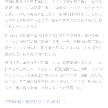
空調配管を含む管工事には、主に「冷媒配管工事」「給排水
事前見積もりで確認したい項目集
配管工事」「ガス配管工事」「換気ダクト工事」などがあり
くらしのマーケット活用術を紹介
ます。これらは用途や施工方法、使用材料が異なり、それぞ
管工事依頼時の注意事項まとめ
れの特徴を理解することで、最適な業者選びや見積もり比較
既存配管とエアコン適合の見極め方
がしやすくなります。
既存配管とエアコン適合表で比較
例えば、冷媒配管工事はエアコンの能力や機種、配管の長
隠蔽配管の再利用時に注意すべき点
さ・太さが施工品質に直結します。一方、給排水配管工事は
メーカーごとの対応可否を調べる方法
漏水リスクや耐久性、衛生面が重視されるため、材料選定や
配管サイズ不一致時の対処法
継手処理の技術力が問われます。
適合しない場合のリスクと解決策
世田谷区の集合住宅や戸建てでは、隠蔽配管や省スペース設
快適空間づくりの管工事成功ポイント
計が求められるケースも多く、配管経路や施工手順、将来的
管工事成功事例と失敗例を比較紹介
なメンテナンス性も比較ポイントとなります。失敗しないた
快適性を高める配管工事の工夫集
めには、各工事の特徴を具体的に把握したうえで、現場に合
った工事内容を業者に相談することが重要です。
エアコン穴あけ保証に注目する理由
長持ちする管工事の秘訣とは
空調配管が重要視される理由とは
アフターサービスの重要性を考える