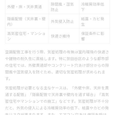
隙間風・湿気
冷暖房効率低
外壁・床・天井貫通
防止
下
隠蔽配管（天井裏・壁
結露・カビ発
外気侵入防止
内）
生
高気密住宅・マンショ
保証条件に影
快適さ維持
ン
響
空調配管工事を行う際、気密処理の有無は室内環境の快適さ
や建物の耐久性に直結します。特に世田谷区のような都市部
の住宅では、外壁貫通部やコンクリート穴あけ部分からの隙
間風や湿気侵入を防ぐため、適切な気密処理が求められま
す。
気密処理が必要となる主なケースは、「外壁や床、天井を貫
通する配管」「隠蔽配管で天井裏や壁内を通す場合」「高気
密住宅やマンションでの施工」などです。気密処理が不十分
だと、外気の侵入による冷暖房効率の低下、結露やカビの発
生リスクが高まります。また、エアコン 穴あけ 保証を受け