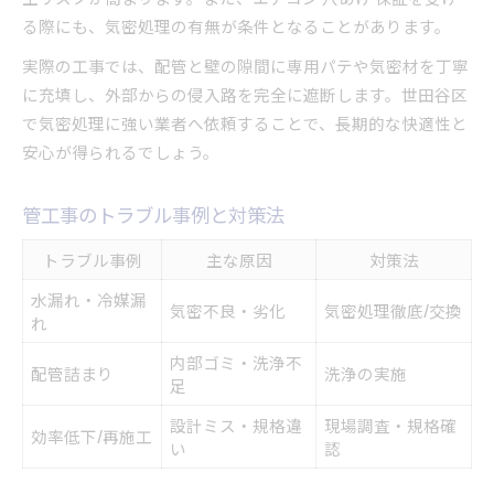
る際にも、気密処理の有無が条件となることがあります。
実際の工事では、配管と壁の隙間に専用パテや気密材を丁寧
に充填し、外部からの侵入路を完全に遮断します。世田谷区
で気密処理に強い業者へ依頼することで、長期的な快適性と
安心が得られるでしょう。
管工事のトラブル事例と対策法
トラブル事例
主な原因
対策法
水漏れ・冷媒漏
気密不良・劣化
気密処理徹底/交換
れ
内部ゴミ・洗浄不
配管詰まり
洗浄の実施
足
設計ミス・規格違
現場調査・規格確
効率低下/再施工
い
認