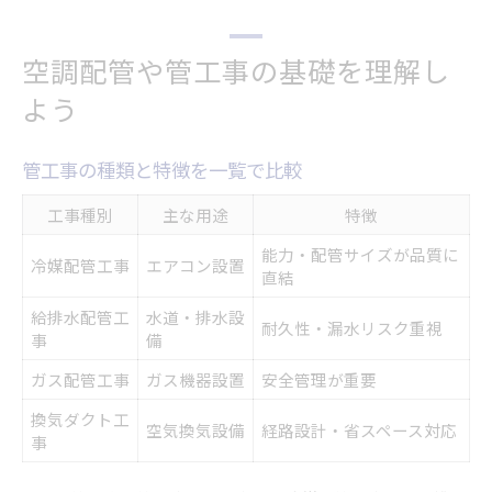
エアコンの配管選びで後悔しないコツ
配管素材ごとのメリット・デメリット
空調配管や管工事の基礎を理解し
隠蔽配管と通常配管の違いを理解
よう
管工事で押さえるべき選定ポイント
エアコン取付時の配管サイズの選び方
管工事の種類と特徴を一覧で比較
メーカー対応状況を比較する方法
実践で役立つ管工事の知識と判断力
工事種別
主な用途
特徴
現場で役立つ管工事チェックリスト
能力・配管サイズが品質に
冷媒配管工事
エアコン設置
エアコン工事職人が語る注意点集
直結
配管の洗浄・交換タイミングとは
給排水配管工
水道・排水設
耐久性・漏水リスク重視
気密処理が必要なケースと理由
事
備
管工事のトラブル事例と対策法
ガス配管工事
ガス機器設置
安全管理が重要
世田谷区で管工事業者を探す前の準備
換気ダクト工
空気換気設備
経路設計・省スペース対応
業者選定時に比較すべきポイント一覧
事
エアコン世田谷区での管工事事例に学ぶ