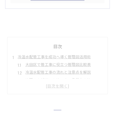
目次
冷温水配管工事を成功へ導く管理図活用術
大田区で管工事に役立つ管理図比較表
冷温水配管工事の流れと注意点を解説
管理図を活用した管工事の品質向上法
現場で活きる管工事管理図の選び方
管工事で失敗しないための管理図活用術
管工事に欠かせない大田区の水道管理図の使い方
水道管理図の閲覧・複写方法一覧表