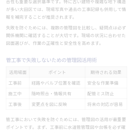
合性も重要な選択基準です。特に古い建物や複雑な地下構造
が多い大田区では、現場写真や過去の工事記録も併用して情
報を補完することが推奨されます。
失敗を防ぐためには、複数の管理図を比較し、疑問点は必ず
関係機関に確認することが大切です。現場の状況に合わせた
図面選びが、作業の正確性と安全性を高めます。
管工事で失敗しないための管理図活用術
活用場面
ポイント
期待される効果
工事前
経路やバルブ位置を確認
安全な作業準備
施工中
随時照合・情報共有
配管ミス防止
工事後
変更点を図に反映
将来の対応が容易
管工事において失敗を防ぐためには、管理図の活用が最重要
ポイントです。まず、工事前に水道管管理図や台帳を必ず確