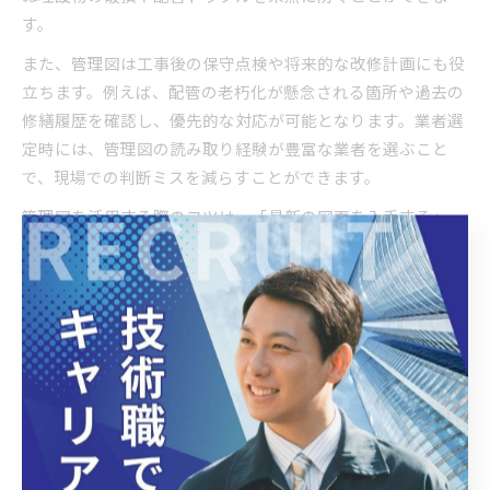
す。
また、管理図は工事後の保守点検や将来的な改修計画にも役
立ちます。例えば、配管の老朽化が懸念される箇所や過去の
修繕履歴を確認し、優先的な対応が可能となります。業者選
定時には、管理図の読み取り経験が豊富な業者を選ぶこと
で、現場での判断ミスを減らすことができます。
管理図を活用する際のコツは、「最新の図面を入手する」
「工事関係者全員で情報共有する」「不明箇所は現地確認を
怠らない」ことです。これらを徹底することで、実務の精度
と安心感が大きく向上します。
水道管理図が管工事にもたらす安心感
水道管理図は、冷温水配管や管工事において作業の安全性と
確実性を確保するための重要な資料です。事前に地下埋設物
の位置や既存配管の経路を把握できるため、工事中の予期せ
ぬ事故や配管損傷のリスクを大幅に低減できます。