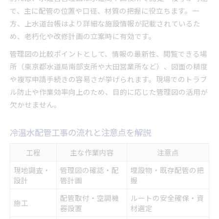
現場で役立つ日程調整の実践ポイント
で、主に配管の位置や口径、材質の把握に役立ちます。一
信頼できる管工事業者選定のコツを解説
方、上水道台帳はより詳細な施設情報が記載されているた
め、老朽化や改修計画の立案時に有効です。
業者選定時に比較したいチェックリスト
大田区で信頼される管工事業者の特徴
管理図の比較ポイントとして、情報の最新性、閲覧できる場
失敗しない管工事業者の選び方
所（東京都水道局南部支所や大田営業所など）、図面の精度
や複写申請手続きの容易さが挙げられます。現場でのトラブ
管工事業者選びで重視すべきポイント
ル防止や作業効率向上のため、目的に応じた管理図の活用が
安心して任せられる業者の見極め方
欠かせません。
冷温水配管工事の安心を支える事前確認の流れ
事前確認項目のチェックリスト表
冷温水配管工事の流れと注意点を解説
管工事前に確認すべき重要ポイント
工程
主な作業内容
注意点
冷温水配管工事で必要な事前準備法
トラブルを防ぐための事前確認術
現地調査・
管理図の確認・配
埋設物・既存配管の把
設計
管計画
握
現場で役立つ事前確認の流れを紹介
配管取付・空調機
ルートの安全確保・資
施工
器設置
材選定