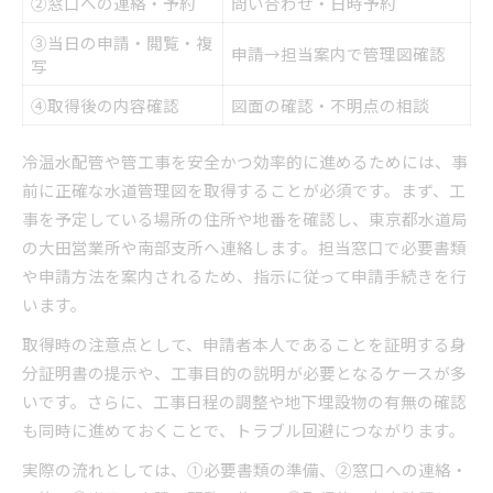
②窓口への連絡・予約
問い合わせ・日時予約
③当日の申請・閲覧・複
申請→担当案内で管理図確認
写
④取得後の内容確認
図面の確認・不明点の相談
冷温水配管や管工事を安全かつ効率的に進めるためには、事
前に正確な水道管理図を取得することが必須です。まず、工
事を予定している場所の住所や地番を確認し、東京都水道局
の大田営業所や南部支所へ連絡します。担当窓口で必要書類
や申請方法を案内されるため、指示に従って申請手続きを行
います。
取得時の注意点として、申請者本人であることを証明する身
分証明書の提示や、工事目的の説明が必要となるケースが多
いです。さらに、工事日程の調整や地下埋設物の有無の確認
も同時に進めておくことで、トラブル回避につながります。
実際の流れとしては、①必要書類の準備、②窓口への連絡・