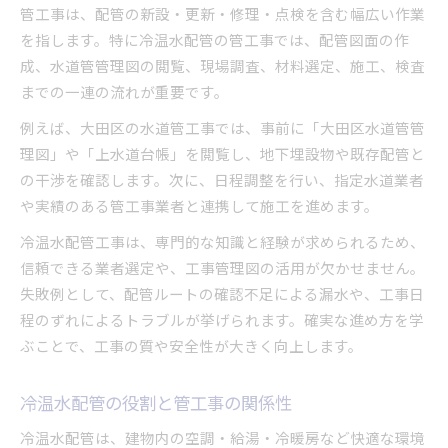
管工事は、配管の新設・更新・修理・点検を含む幅広い作業
を指します。特に冷温水配管の管工事では、配管図面の作
成、水道管管理図の閲覧、現場調査、材料選定、施工、検査
までの一連の流れが重要です。
例えば、大田区の水道管工事では、事前に「大田区水道管管
理図」や「上水道台帳」を閲覧し、地下埋設物や既存配管と
の干渉を確認します。次に、日程調整を行い、指定水道業者
や実績のある管工事業者と連携して施工を進めます。
冷温水配管工事は、専門的な知識と経験が求められるため、
信頼できる業者選定や、工事管理図の活用が欠かせません。
失敗例として、配管ルートの確認不足による漏水や、工事日
程のずれによるトラブルが挙げられます。確実な進め方を学
ぶことで、工事の質や安全性が大きく向上します。
冷温水配管の役割と管工事の関係性
冷温水配管は、建物内の空調・給湯・冷暖房など快適な環境