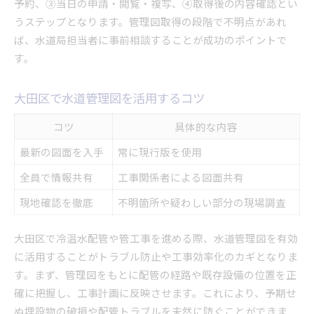
予約、③当日の申請・閲覧・複写、④取得後の内容確認とい
うステップとなります。管理図取得の段階で不明点があれ
ば、水道局担当者に事前相談することが成功のポイントで
す。
大田区で水道管理図を活用するコツ
コツ
具体的な内容
最新の図面を入手
常に現行版を使用
全員で情報共有
工事関係者による図面共有
現地確認を徹底
不明箇所や疑わしい部分の現場調査
大田区で冷温水配管や管工事を進める際、水道管理図を有効
に活用することがトラブル防止や工事効率化のカギとなりま
す。まず、管理図をもとに配管の経路や既存設備の位置を正
確に把握し、工事計画に反映させます。これにより、予期せ
ぬ埋設物の破損や配管トラブルを未然に防ぐことができま