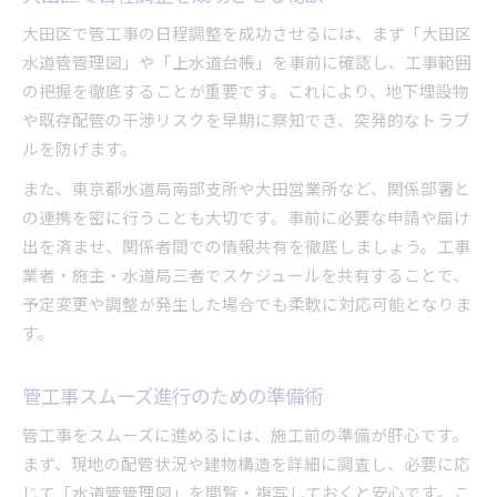
大田区で管工事の日程調整を成功させるには、まず「大田区
水道管管理図」や「上水道台帳」を事前に確認し、工事範囲
の把握を徹底することが重要です。これにより、地下埋設物
や既存配管の干渉リスクを早期に察知でき、突発的なトラブ
ルを防げます。
また、東京都水道局南部支所や大田営業所など、関係部署と
の連携を密に行うことも大切です。事前に必要な申請や届け
出を済ませ、関係者間での情報共有を徹底しましょう。工事
業者・施主・水道局三者でスケジュールを共有することで、
予定変更や調整が発生した場合でも柔軟に対応可能となりま
す。
管工事スムーズ進行のための準備術
管工事をスムーズに進めるには、施工前の準備が肝心です。
まず、現地の配管状況や建物構造を詳細に調査し、必要に応
じて「水道管管理図」を閲覧・複写しておくと安心です。こ