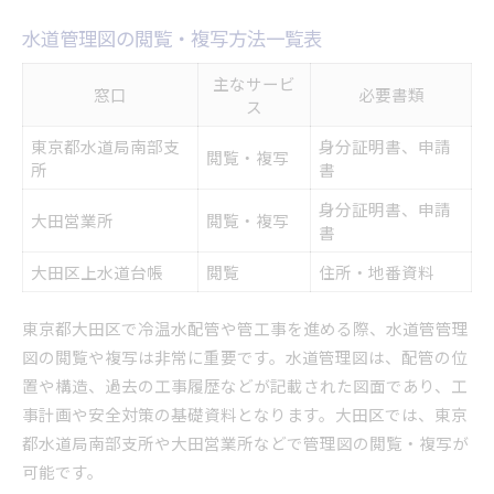
水道管理図の閲覧・複写方法一覧表
主なサービ
窓口
必要書類
ス
東京都水道局南部支
身分証明書、申請
閲覧・複写
所
書
身分証明書、申請
大田営業所
閲覧・複写
書
大田区上水道台帳
閲覧
住所・地番資料
東京都大田区で冷温水配管や管工事を進める際、水道管管理
図の閲覧や複写は非常に重要です。水道管理図は、配管の位
置や構造、過去の工事履歴などが記載された図面であり、工
事計画や安全対策の基礎資料となります。大田区では、東京
都水道局南部支所や大田営業所などで管理図の閲覧・複写が
可能です。