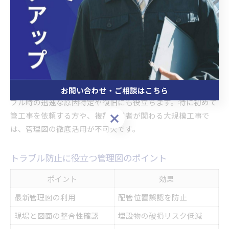
例えば、大田区で実際にあった事例として、配管位置を事前
に確認せずに工事を進めた結果、既存の水道管を損傷し復旧
に時間と費用がかかったケースがあります。逆に、管理図を
活用した現場では、配管経路の把握や事前調査が徹底され、
スムーズかつ安全に工事が完了しています。
管理図の存在は、業者や施主双方の安心感につながり、トラ
お問い合わせ・ご相談はこちら
ブル時の迅速な原因特定や復旧にも役立ちます。特に初めて
管工事を依頼する方や、複数の業者が関わる大規模工事で
お問い合わせ・ご相談はこちら
は、管理図の徹底活用が不可欠です。
トラブル防止に役立つ管理図のポイント
ポイント
効果
最新管理図の利用
配管位置誤認を防止
現場と図面の整合性確認
埋設物の破損リスク低減