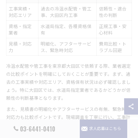
工事実績・
過去の冷温水配管・管工
信頼性・適合
対応エリア
事、大田区内工事
性の判断
資格・指定
水道局指定、各種資格保
正規工事・安
業者
有
心材料
見積・対応
明細化、アフターサービ
費用比較・ト
力
ス、緊急時対応
ラブル回避
冷温水配管や管工事を東京都大田区で依頼する際、業者選定
の比較ポイントを明確にしておくことが重要です。まず、過
去の工事実績や対応エリア、資格保有状況は必ず確認しまし
ょう。特に大田区では、水道局指定業者であるかどうかが信
頼性の判断基準となります。
また、見積書の明細化やアフターサービスの有無、緊急時の
対応力も比較ポイントです。現場調査を丁寧に行い、工事計
画や日程調整の説明が具体的かも確認しましょう。大田区水
03-6441-0410
求人応募はこちら
道管管理図や上水道台帳の閲覧・複写経験が豊富な業者かど