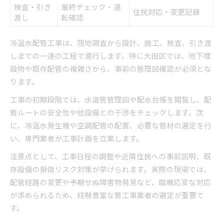
検査・引き
最終チェック・運
住民対応・変更記録
渡し
転確認
冷温水配管工事は、現地調査から設計、施工、検査、引き渡
しまでの一連の工程で進行します。特に大田区では、地下埋
設物や既存配管の複雑さから、事前の管理図確認が必須とな
ります。
工事の初期段階では、水道管管理図や配水台帳を閲覧し、配
管ルートの安全性や他設備との干渉をチェックします。次
に、冷温水発生機や空調配管の配置、必要な管材の選定を行
い、専門業者が工事計画を立案します。
注意点として、工事日程の調整や近隣住民への事前説明、既
存設備の損傷リスク対策が挙げられます。実際の現場では、
配管経路の変更や予期せぬ障害物発見など、臨機応変な対応
が求められるため、経験豊富な管工事業者の選定が重要で
す。