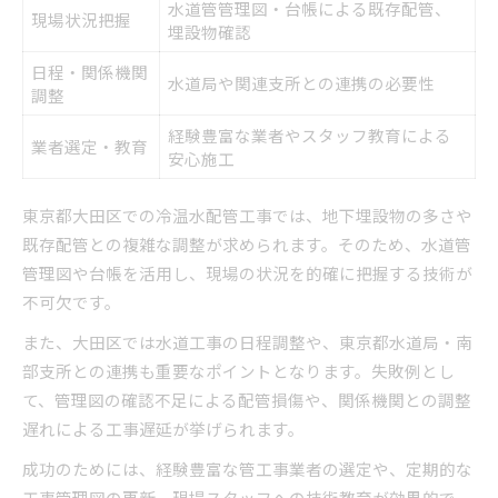
水道管管理図・台帳による既存配管、
現場状況把握
埋設物確認
日程・関係機関
水道局や関連支所との連携の必要性
調整
経験豊富な業者やスタッフ教育による
業者選定・教育
安心施工
東京都大田区での冷温水配管工事では、地下埋設物の多さや
既存配管との複雑な調整が求められます。そのため、水道管
管理図や台帳を活用し、現場の状況を的確に把握する技術が
不可欠です。
また、大田区では水道工事の日程調整や、東京都水道局・南
部支所との連携も重要なポイントとなります。失敗例とし
て、管理図の確認不足による配管損傷や、関係機関との調整
遅れによる工事遅延が挙げられます。
成功のためには、経験豊富な管工事業者の選定や、定期的な
工事管理図の更新、現場スタッフへの技術教育が効果的で