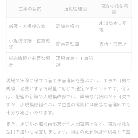
閲覧可能な場
工事の目的
推奨管理図
所
水道局本支所
新設・大規模改修
詳細台帳図
等
小規模修繕・位置確
簡易管理図
支所・営業所
認
補完情報が必要な場
現場写真・工事記
-
合
録
現場で実際に役立つ管工事管理図を選ぶには、工事の目的や
規模、必要とする情報量に応じた選定がポイントです。例え
ば、配管の新設や大規模改修では、詳細な台帳図が不可欠で
すが、小規模修繕やバルブ位置の確認には簡易な管理図でも
十分な場合があります。
また、東京都水道局南部支所や大田営業所など、閲覧可能な
窓口の違いも考慮しましょう。図面の更新頻度や現場との整