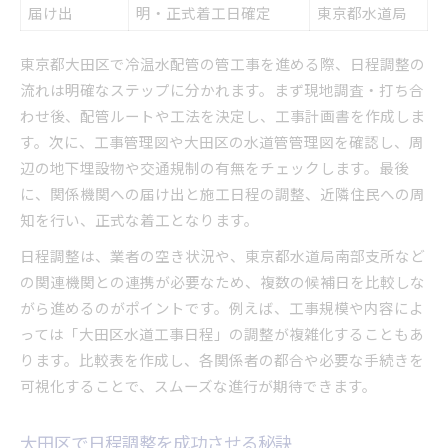
届け出
明・正式着工日確定
東京都水道局
東京都大田区で冷温水配管の管工事を進める際、日程調整の
流れは明確なステップに分かれます。まず現地調査・打ち合
わせ後、配管ルートや工法を決定し、工事計画書を作成しま
す。次に、工事管理図や大田区の水道管管理図を確認し、周
辺の地下埋設物や交通規制の有無をチェックします。最後
に、関係機関への届け出と施工日程の調整、近隣住民への周
知を行い、正式な着工となります。
日程調整は、業者の空き状況や、東京都水道局南部支所など
の関連機関との連携が必要なため、複数の候補日を比較しな
がら進めるのがポイントです。例えば、工事規模や内容によ
っては「大田区水道工事日程」の調整が複雑化することもあ
ります。比較表を作成し、各関係者の都合や必要な手続きを
可視化することで、スムーズな進行が期待できます。
大田区で日程調整を成功させる秘訣