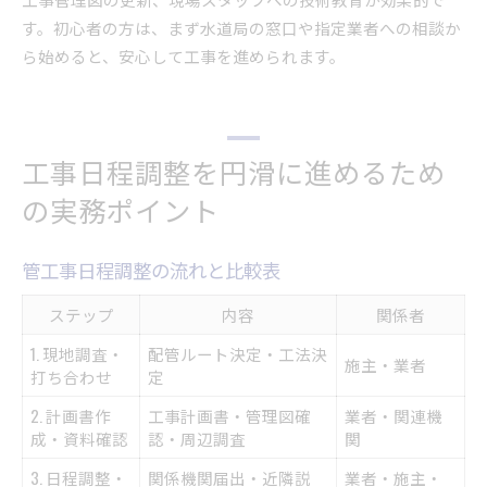
す。初心者の方は、まず水道局の窓口や指定業者への相談か
ら始めると、安心して工事を進められます。
工事日程調整を円滑に進めるため
の実務ポイント
管工事日程調整の流れと比較表
ステップ
内容
関係者
1. 現地調査・
配管ルート決定・工法決
施主・業者
打ち合わせ
定
2. 計画書作
工事計画書・管理図確
業者・関連機
成・資料確認
認・周辺調査
関
3. 日程調整・
関係機関届出・近隣説
業者・施主・