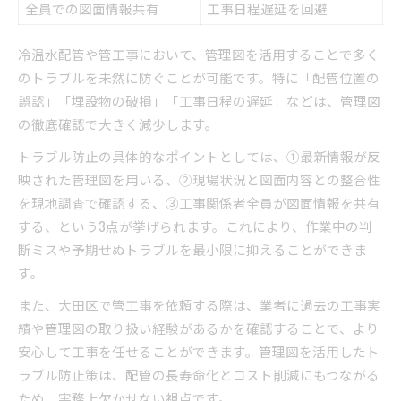
全員での図面情報共有
工事日程遅延を回避
冷温水配管や管工事において、管理図を活用することで多く
のトラブルを未然に防ぐことが可能です。特に「配管位置の
誤認」「埋設物の破損」「工事日程の遅延」などは、管理図
の徹底確認で大きく減少します。
トラブル防止の具体的なポイントとしては、①最新情報が反
映された管理図を用いる、②現場状況と図面内容との整合性
を現地調査で確認する、③工事関係者全員が図面情報を共有
する、という3点が挙げられます。これにより、作業中の判
断ミスや予期せぬトラブルを最小限に抑えることができま
す。
また、大田区で管工事を依頼する際は、業者に過去の工事実
績や管理図の取り扱い経験があるかを確認することで、より
安心して工事を任せることができます。管理図を活用したト
ラブル防止策は、配管の長寿命化とコスト削減にもつながる
ため、実務上欠かせない視点です。