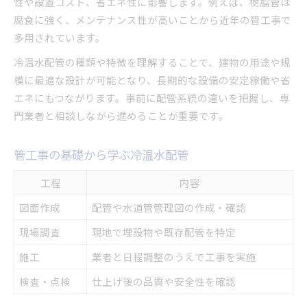
性や設置コスト、省エネ性に影響します。例えば、樹脂管は
腐食に強く、メンテナンス性が高いことから近年の管工事で
多用されています。
冷温水配管の種類や特徴を理解することで、建物の用途や規
模に最適な設計が可能となり、長期的な設備の安定稼働や省
エネにもつながります。事前に配管系統の違いを把握し、専
門業者と相談しながら進めることが重要です。
管工事の基礎から学ぶ冷温水配管
工程
内容
図面作成
配管や水道管管理図の作成・確認
現場調査
現地で埋設物や既存配管を特定
施工
業者と日程調整のうえで工事を実施
検査・点検
仕上げ後の品質や安全性を確認