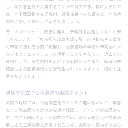
し、関係者全員で共有することが不可欠です。特に大田区で
は、地下埋設物や交通規制、近隣住民への影響など、地域特
有の注意点が多い点に留意しましょう。
万一のスケジュール変更に備え、予備日を設定しておくと安
心です。また、「東京都水道局南部支所」の連絡先や工事許
可申請の流れを事前に把握し、必要書類の準備や申請漏れが
ないようチェックリストを活用するのも有効です。過去の失
敗例として、事前説明不足による近隣トラブルや、管理図未
確認による配管損傷などが報告されていますので、細心の注
意を払いましょう。
現場で役立つ日程調整の実践ポイント
実際の現場では、日程調整をスムーズに進めるために、業者
および施主間での定期的な進捗確認ミーティングが効果的で
す。特に大田区のような都市部では、急な天候変化や交通事
情による工事遅延も想定されるため、柔軟な対応力が求めら