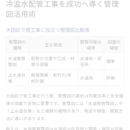
冷温水配管工事を成功へ導く管理
管工事で必要な管理図の取得手順
図活用術
大田区で水道管理図を活用するコツ
水道管理図が管工事にもたらす安心感
大田区で管工事に役立つ管理図比較表
トラブル防止に役立つ管理図のポイント
東京都大田区における冷温水配管の基礎知識
管理図の
閲覧可能な
図面の
主な用途
冷温水配管系統と管工事の基礎用語表
種類
場所
精度
冷温水配管の種類と特徴を知る
水道管管
配管の位置や口径・材
水道局・区
標準
理図
質の把握
役所
管工事の基礎から学ぶ冷温水配管
冷温水配管の役割と管工事の関係性
上水道台
施設情報・老朽化/改
水道局
詳細
帳
修計画
大田区で求められる配管技術のポイント
工事日程調整を円滑に進めるための実務ポイント
大田区で管工事を行う際、管理図の選択は作業効率と安全確
管工事日程調整の流れと比較表
保の両面で非常に重要です。管理図には「水道管管理図」や
大田区で日程調整を成功させる秘訣
「上水道台帳」など複数の種類があり、用途や精度、閲覧方
管工事スムーズ進行のための準備術
法に違いがあります。
トラブルを防ぐ日程調整のコツ
例えば、水道管管理図は水道局や区役所で閲覧・複写が可能