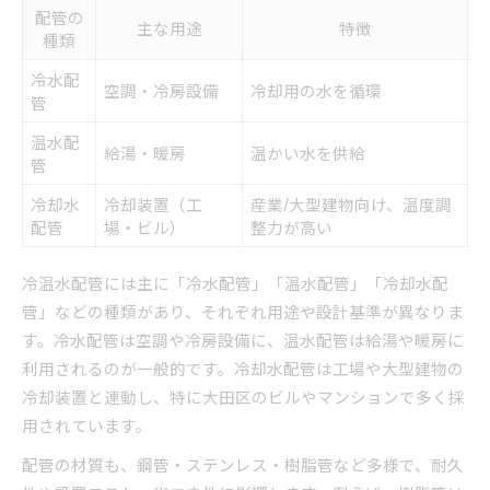
配管の
主な用途
特徴
種類
冷水配
空調・冷房設備
冷却用の水を循環
管
温水配
給湯・暖房
温かい水を供給
管
冷却水
冷却装置（工
産業/大型建物向け、温度調
配管
場・ビル）
整力が高い
冷温水配管には主に「冷水配管」「温水配管」「冷却水配
管」などの種類があり、それぞれ用途や設計基準が異なりま
す。冷水配管は空調や冷房設備に、温水配管は給湯や暖房に
利用されるのが一般的です。冷却水配管は工場や大型建物の
冷却装置と連動し、特に大田区のビルやマンションで多く採
用されています。
配管の材質も、鋼管・ステンレス・樹脂管など多様で、耐久